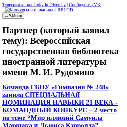
Перейти
Телеграм канал Unity in Diversity
|
Сообщество VK
к
содержимому
Меню
Партнер (который заявил
тему):
Всероссийская
государственная библиотека
иностранной литературы
имени М. И. Рудомино
Команда ГБОУ «Гимназия № 248»
заняла СПЕЦИАЛЬНАЯ
НОМИНАЦИЯ НАВЫКИ 21 ВЕКА –
КОМАНДНЫЙ КОНКУРС – 2 место
по теме “Мир иллюзий Самуила
Маршака и Льюиса Кэрролла”