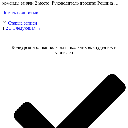
команды заняли 2 место. Руководитель проекта: Рощина …
Читать полностью
Старые записи
Страница
Страница
Страница
1
2
3
Следующая
→
Конкурсы и олимпиады для школьников, студентов и
учителей