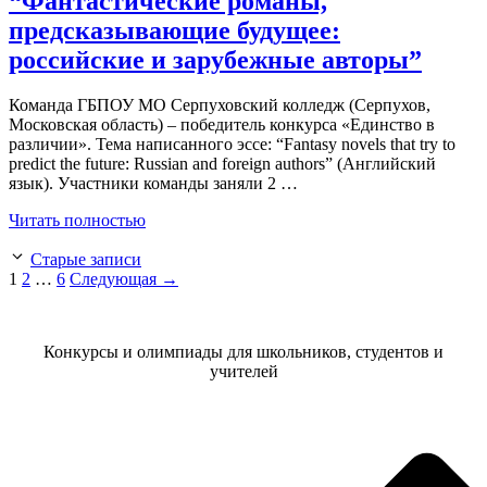
“Фантастические романы,
предсказывающие будущее:
российские и зарубежные авторы”
Команда ГБПОУ МО Серпуховский колледж (Серпухов,
Московская область) – победитель конкурса «Единство в
различии». Тема написанного эссе: “Fantasy novels that try to
predict the future: Russian and foreign authors” (Английский
язык). Участники команды заняли 2 …
Читать полностью
Старые записи
Страница
Страница
Страница
1
2
…
6
Следующая
→
Конкурсы и олимпиады для школьников, студентов и
учителей