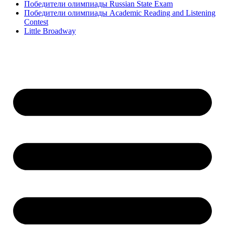
Победители олимпиады Russian State Exam
Победители олимпиады Academic Reading and Listening
Contest
Little Broadway