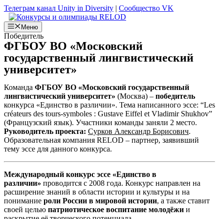
Перейти
Телеграм канал Unity in Diversity
|
Сообщество VK
к
содержимому
Меню
Победитель
ФГБОУ ВО «Московский
государственный лингвистический
университет»
Команда
ФГБОУ ВО «Московский государственный
лингвистический университет»
(Москва) –
победитель
конкурса «Единство в различии». Тема написанного эссе: “Les
créateurs des tours-symboles : Gustave Eiffel et Vladimir Shukhov”
(Французский язык). Участники команды заняли 2 место.
Руководитель проекта:
Сурков Александр Борисович
.
Образовательная компания RELOD – партнер, заявивший
тему эссе для данного конкурса.
Международный конкурс эссе «Единство в
различии»
проводится с 2008 года. Конкурс направлен на
расширение знаний в области истории и культуры и на
понимание
роли России в мировой истории
, а также ставит
своей целью
патриотическое воспитание молодёжи
и
раскрытие её творческого потенциала.