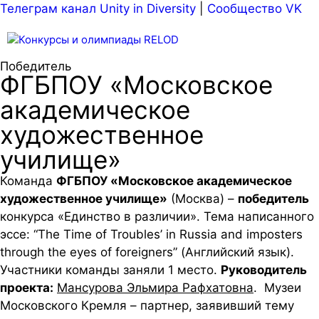
Пе
Телеграм канал Unity in Diversity
|
Сообщество VK
к
Меню
со
Победитель
ФГБПОУ «Московское
академическое
художественное
училище»
Команда
ФГБПОУ «Московское академическое
художественное училище»
(Москва) –
победитель
конкурса «Единство в различии». Тема написанного
эссе: “The Time of Troubles’ in Russia and imposters
through the eyes of foreigners” (Английский язык).
Участники команды заняли 1 место.
Руководитель
проекта:
Мансурова Эльмира Рафхатовна
. Музеи
Московского Кремля – партнер, заявивший тему