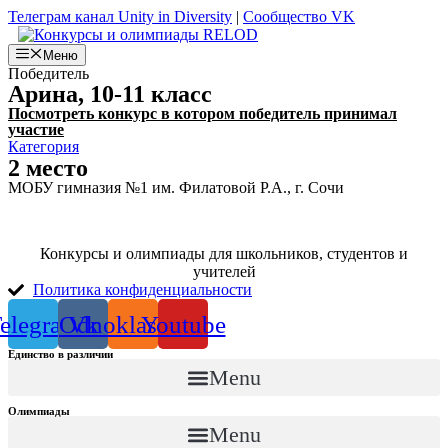
Перейти
Телеграм канал Unity in Diversity
|
Сообщество VK
к
содержимому
Меню
Победитель
Арина, 10-11 класс
Посмотреть конкурс в котором победитель принимал
участие
Категория
2 место
МОБУ гимназия №1 им. Филатовой Р.А., г. Сочи
Конкурсы и олимпиады для школьников, студентов и
учителей
Политика конфиденциальности
elegram
Odnoklassniki
Vk
Youtube
Единство в различии
Menu
Олимпиады
Темы по конкурсу “Единство в различии” 2025-2026 (индивидуальный, осень)
Темы по конкурсу “Единство в различии” 2025-2026 (командный, осень)
Menu