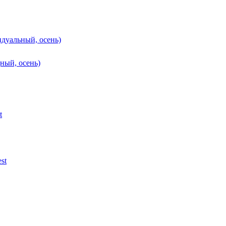
идуальный, осень)
ный, осень)
t
st