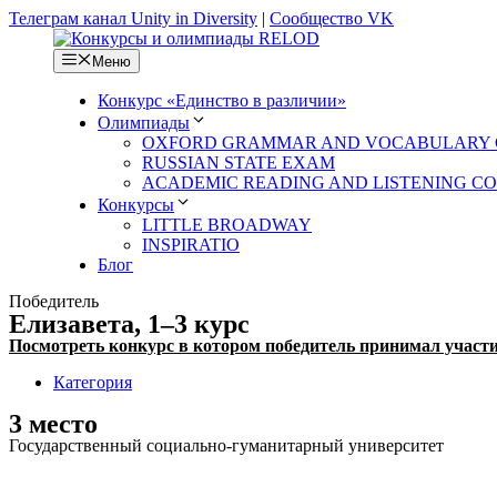
Перейти
Телеграм канал Unity in Diversity
|
Сообщество VK
к
содержимому
Меню
Конкурс «Единство в различии»
Олимпиады
OXFORD GRAMMAR AND VOCABULARY 
RUSSIAN STATE EXAM
ACADEMIC READING AND LISTENING C
Конкурсы
LITTLE BROADWAY
INSPIRATIO
Блог
Победитель
Елизавета, 1–3 курс
Посмотреть конкурс в котором победитель принимал участ
Категория
3 место
Государственный социально-гуманитарный университет