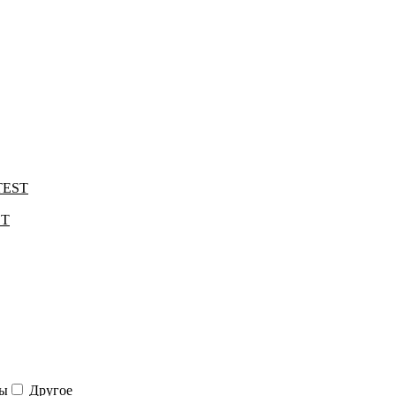
TEST
ST
мы
Другое