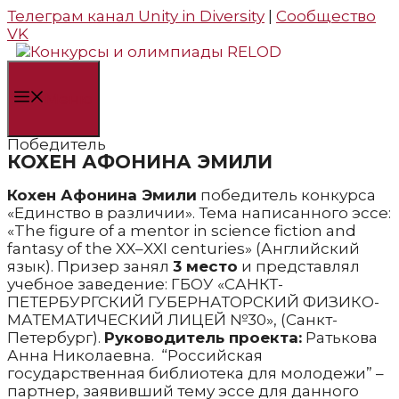
Телеграм канал Unity in Diversity
|
Сообщество
Перейти
VK
к
содержимому
Меню
Победитель
КОХЕН АФОНИНА ЭМИЛИ
Кохен Афонина Эмили
победитель конкурса
«Единство в различии». Тема написанного эссе:
«The figure of a mentor in science fiction and
fantasy of the XX–XXI centuries» (Английский
язык). Призер занял
3 место
и представлял
учебное заведение: ГБОУ «САНКТ-
ПЕТЕРБУРГСКИЙ ГУБЕРНАТОРСКИЙ ФИЗИКО-
МАТЕМАТИЧЕСКИЙ ЛИЦЕЙ №30», (Санкт-
Петербург).
Руководитель проекта:
Ратькова
Анна Николаевна. “Российская
государственная библиотека для молодежи” –
партнер, заявивший тему эссе для данного