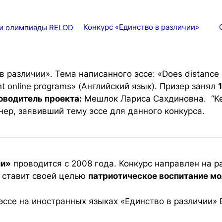
рейти
Конкурс «Единство в различии»
держимому
различии». Тема написанного эссе: «Does distance le
ient online programs» (Английский язык). Призер занял
оводитель проекта:
Мешлок Лариса Сахдиновна. “Key 
ер, заявивший тему эссе для данного конкурса.
ии»
проводится с 2008 года. Конкурс направлен на р
е ставит своей целью
патриотическое воспитание м
ссе на иностранных языках «Единство в различии» 