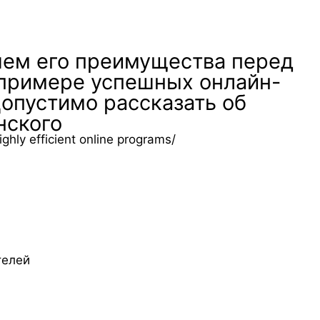
чем его преимущества перед
 примере успешных онлайн-
Допустимо рассказать об
нского
hly efficient online programs/
телей