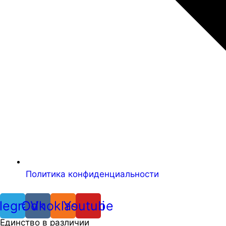
Политика конфиденциальности
legram
Odnoklassniki
Vk
Youtube
Единство в различии