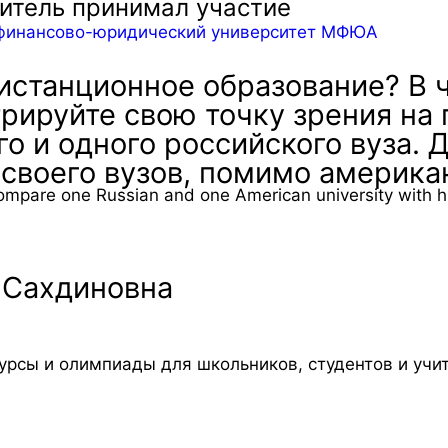
дитель принимал участие
кий финансово-юридический университет МФЮА
истанционное образование? В 
ируйте свою точку зрения на
о и одного российского вуза. 
своего вузов, помимо америка
ompare one Russian and one American university with hig
 Сахдиновна
урсы и олимпиады для школьников, студентов и учи