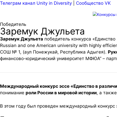
Пе
Телеграм канал Unity in Diversity
|
Сообщество VK
к
со
Победитель
Заремук Джульета
Заремук Джульета
победитель конкурса «Единство в 
Russian and one American university with highly effic
СОШ № 1, (аул Понежукай, Республика Адыгея).
Рук
финансово-юридический университет МФЮА” – партн
Международный конкурс эссе «Единство в различ
понимание
роли России в мировой истории
, а такж
В этом году был проведен международный конкурс э